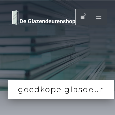
0
goedkope glasdeur